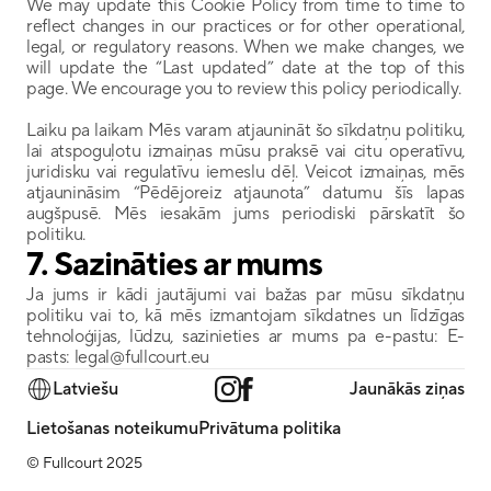
We may update this Cookie Policy from time to time to 
reflect changes in our practices or for other operational, 
legal, or regulatory reasons. When we make changes, we 
will update the “Last updated” date at the top of this 
page. We encourage you to review this policy periodically.
Laiku pa laikam Mēs varam atjaunināt šo sīkdatņu politiku, 
lai atspoguļotu izmaiņas mūsu praksē vai citu operatīvu, 
juridisku vai regulatīvu iemeslu dēļ. Veicot izmaiņas, mēs 
atjaunināsim “Pēdējoreiz atjaunota” datumu šīs lapas 
augšpusē. Mēs iesakām jums periodiski pārskatīt šo 
politiku.
7. 
Sazināties ar mums
Ja jums ir kādi jautājumi vai bažas par mūsu sīkdatņu 
politiku vai to, kā mēs izmantojam sīkdatnes un līdzīgas 
tehnoloģijas, lūdzu, sazinieties ar mums pa e-pastu: E-
pasts: legal@fullcourt.eu
Latviešu
Jaunākās ziņas
Lietošanas noteikumu
Privātuma politika
© Fullcourt 2025