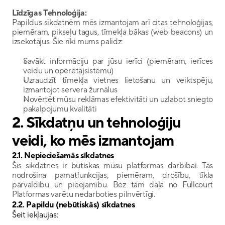
Līdzīgas Tehnoloģija:
Papildus sīkdatnēm mēs izmantojam arī citas tehnoloģijas, 
piemēram, pikseļu tagus, tīmekļa bākas (web beacons) un 
izsekotājus. Šie rīki mums palīdz:
Savākt informāciju par jūsu ierīci (piemēram, ierīces 
veidu un operētājsistēmu)
Uzraudzīt tīmekļa vietnes lietošanu un veiktspēju, 
izmantojot servera žurnālus
Novērtēt mūsu reklāmas efektivitāti un uzlabot sniegto 
pakalpojumu kvalitāti
2. Sīkdatņu un tehnoloģiju 
veidi, ko mēs izmantojam
2.1. 
Nepieciešamās sīkdatnes
Šīs sīkdatnes ir būtiskas mūsu platformas darbībai. Tās 
nodrošina pamatfunkcijas, piemēram, drošību, tīkla 
pārvaldību un pieejamību. Bez tām daļa no Fullcourt 
Platformas varētu nedarboties pilnvērtīgi.
2.2. Papildu (nebūtiskās) sīkdatnes
Šeit iekļaujas: