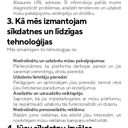
Atsauces URL adreses. Šī informācija palīdz mums 
diagnosticēt problēmas, analizēt tendences un uzlabot 
mūsu pakalpojumu veiktspēju un drošību.
3. Kā mēs izmantojam 
sīkdatnes un līdzīgas 
tehnoloģijas
Mēs izmantojam šīs tehnoloģijas, lai:
Nodrošinātu un uzlabotu mūsu pakalpojumus:
Pārliecināmies, ka platforma darbojas pareizi un jūs 
saņemat vienmērīgu, drošu pieredzi.
Uzlabotu lietotāju pieredzi:
Pielāgojam un optimizējam jūsu pieredzi, ņemot vērā 
jūsu lietošanas paradumus un iestatījumus.
Analizētu un uzraudzītu veiktspēju:
Saprotam, kā jūs mijiedarbojaties ar mūsu platformu, 
lai nepārtraukti uzlabotu tās funkcionalitāti un dizainu.
Nodrošinātu personalizētu reklāmu:
Rādām jums reklāmas, kas atbilst jūsu interesēm, un 
novērtējam mūsu reklāmas kampaņu efektivitāti.