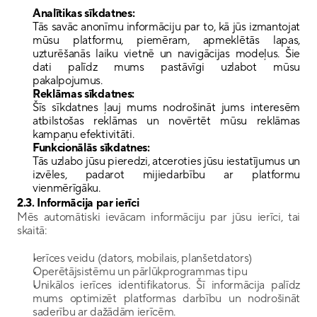
Analītikas sīkdatnes:
Tās savāc anonīmu informāciju par to, kā jūs izmantojat 
mūsu platformu, piemēram, apmeklētās lapas, 
uzturēšanās laiku vietnē un navigācijas modeļus. Šie 
dati palīdz mums pastāvīgi uzlabot mūsu 
pakalpojumus.
Reklāmas sīkdatnes:
Šīs sīkdatnes ļauj mums nodrošināt jums interesēm 
atbilstošas reklāmas un novērtēt mūsu reklāmas 
kampaņu efektivitāti.
Funkcionālās sīkdatnes:
Tās uzlabo jūsu pieredzi, atceroties jūsu iestatījumus un 
izvēles, padarot mijiedarbību ar platformu 
vienmērīgāku.
2.3. Informācija par ierīci
Mēs automātiski ievācam informāciju par jūsu ierīci, tai 
skaitā:
Ierīces veidu (dators, mobilais, planšetdators)
Operētājsistēmu un pārlūkprogrammas tipu
Unikālos ierīces identifikatorus. Šī informācija palīdz 
mums optimizēt platformas darbību un nodrošināt 
saderību ar dažādām ierīcēm.