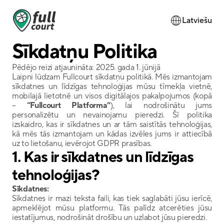
Latviešu
Sīkdatņu Politika
Pēdējo reizi atjaunināta: 2025. gada 1. jūnijā
Laipni lūdzam Fullcourt sīkdatņu politikā. Mēs izmantojam 
sīkdatnes un līdzīgas tehnoloģijas mūsu tīmekļa vietnē, 
mobilajā lietotnē un visos digitālajos pakalpojumos (kopā 
– 
“Fullcourt Platforma”
), lai nodrošinātu jums 
personalizētu un nevainojamu pieredzi. Šī politika 
izskaidro, kas ir sīkdatnes un ar tām saistītās tehnoloģijas, 
kā mēs tās izmantojam un kādas izvēles jums ir attiecībā 
uz to lietošanu, ievērojot GDPR prasības.
1. 
Kas ir sīkdatnes un līdzīgas 
tehnoloģijas?
Sīkdatnes:
Sīkdatnes ir mazi teksta faili, kas tiek saglabāti jūsu ierīcē, 
apmeklējot mūsu platformu. Tās palīdz atcerēties jūsu 
iestatījumus, nodrošināt drošību un uzlabot jūsu pieredzi.