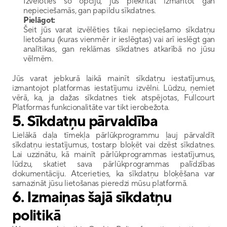
Izvēloties šo opciju, jūs piekrītat izmantot gan 
nepieciešamās, gan papildu sīkdatnes.
Pielāgot:
Šeit jūs varat izvēlēties tikai nepieciešamo sīkdatņu 
lietošanu (kuras vienmēr ir ieslēgtas) vai arī ieslēgt gan 
analītikas, gan reklāmas sīkdatnes atkarībā no jūsu 
vēlmēm.
Jūs varat jebkurā laikā mainīt sīkdatņu iestatījumus, 
izmantojot platformas iestatījumu izvēlni. Lūdzu, ņemiet 
vērā, ka, ja dažas sīkdatnes tiek atspējotas, Fullcourt 
Platformas funkcionalitāte var tikt ierobežota.
5. 
Sīkdatņu pārvaldība
Lielākā daļa tīmekļa pārlūkprogrammu ļauj pārvaldīt 
sīkdatņu iestatījumus, tostarp bloķēt vai dzēst sīkdatnes. 
Lai uzzinātu, kā mainīt pārlūkprogrammas iestatījumus, 
lūdzu, skatiet sava pārlūkprogrammas palīdzības 
dokumentāciju. Atcerieties, ka sīkdatņu bloķēšana var 
samazināt jūsu lietošanas pieredzi mūsu platformā.
6. 
Izmaiņas šajā sīkdatņu 
politikā