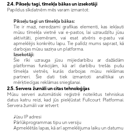
2.4. Pikseļu tagi, tīmekļa bākas un izsekotāji
Papildus sīkdatnēm mēs varam izmantot:
Pikseļu tagi un tīmekļa bākas:
Tie ir mazi, neredzami grafikas elementi, kas iekļauti 
mūsu tīmekļa vietnē vai e-pastos, lai uzraudzītu jūsu 
aktivitāti, piemēram, vai esat atvēris e-pastu vai 
apmeklējis konkrētu lapu. Tie palīdz mums saprast, kā 
darbojas mūsu saziņa un platforma.
Izsekotāji:
Šie rīki uzrauga jūsu mijiedarbību ar dažādām 
platformas funkcijām, kā arī darbību trešās pušu 
tīmekļa vietnēs, kurās darbojas mūsu reklāmas 
partneri. Šie dati tiek izmantoti analītikai un 
mērķtiecīgas reklāmas sniegšanai.
2.5. Servera žurnāli un citas tehnoloģijas
Mūsu serveri automātiski reģistrē noteiktus tehniskus 
datus katru reizi, kad jūs piekļūstat Fullcourt Platformai. 
Servera žurnāli var ietvert:
Jūsu IP adresi
Pārlūkprogrammas tipu un versiju
Apmeklētās lapas, kā arī apmeklējuma laiku un datumu